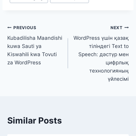
Tags:
Post
PREVIOUS
NEXT
Kubadilisha Maandishi
WordPress үшін қазақ
navigation
kuwa Sauti ya
тіліндегі Text to
Kiswahili kwa Tovuti
Speech: дәстүр мен
za WordPress
цифрлық
технологияның
үйлесімі
Similar Posts