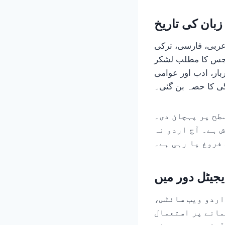
زبان کی تاریخ
 عربی، فارسی، ترکی
ے جس کا مطلب لشکر
بار، ادب اور عوامی
ی کا حصہ بن گئی۔
طح پر پہچان دی۔
 ہے۔ آج اردو نہ
فروغ پا رہی ہے۔
یجیٹل دور میں
اردو ویب سائٹس،
مانے پر استعمال