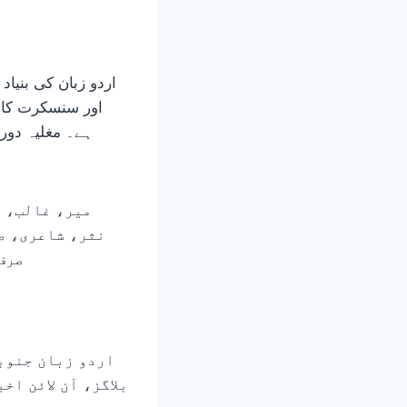
اردو زبان کی بنیا
اور سنسکرت کا ا
ہے۔ مغلیہ دور 
میر، غالب، ا
نثر، شاعری، ص
صرف
اردو زبان جنوب
بلاگز، آن لائن ا