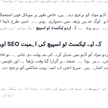
ی ہے۔ تاہم، ہر صارف کے لیے طویل تحریری مواد پڑھنا 
آڈیو مواد کو ترجیح دیتے ہیں، خاص طور پر موبائل فون استعمال
 وہ لوگ جنہیں پڑھنے میں دشواری ہوتی ہے۔ اسی طرح نابینا افر
م ہے۔ یہی وجہ ہے کہ
اردو ٹیکسٹ ٹو اسپیچ
ایک مؤثر اور ضرور
WordPress اور SEO کے لیے ٹیکسٹ ٹو اسپیچ کی اہمیت
بہ بہتر ہوتا ہے۔ صفحے پر گزارا گیا وقت بڑھتا ہے اور باؤنس ریٹ کم
بت اشارے ہیں۔ سرچ انجن اب ایسے ویب سائٹس کو ترجیح دیتے ہ
(e
ٹو اسپیچ نہ صرف قارئین کی تعداد بڑھاتا ہے بلکہ موا
انداز م