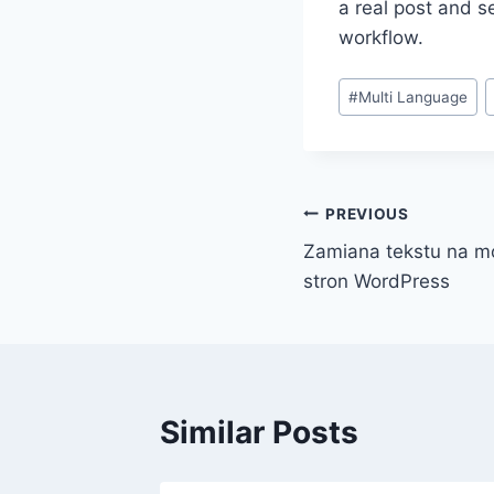
a real post and se
workflow.
Post
#
Multi Language
Tags:
Post
PREVIOUS
Zamiana tekstu na m
navigation
stron WordPress
Similar Posts