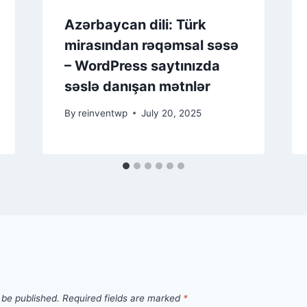
Azərbaycan dili: Türk
mirasından rəqəmsal səsə
– WordPress saytınızda
səslə danışan mətnlər
By
reinventwp
July 20, 2025
 be published.
Required fields are marked
*