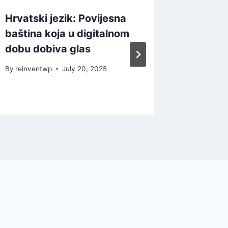
Hrvatski jezik: Povijesna
汉语的
baština koja u digitalnom
文在你的
dobu dobiva glas
By
reinven
By
reinventwp
July 20, 2025