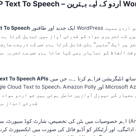
Reinvent WP Text To Speech – اردو کے ل
ایک جدید اور طاقتور WordPress پلگ ان ہے جو اردو سمیت
t To Speech
ں کے تحریری مواد کو قدرتی آواز میں تبدیل کرتا ہے۔ 
ز پر ایک “سنیں” بٹن شامل کرتا ہے، جس کے ذریعے صارف 
قت الفاظ کو نمایاں بھی کیا جاتا ہے، جس سے تجربہ مز
کے ساتھ انٹیگریشن فراہم کرتا ہے، جن میں OpenAI،
ext To Speech APIs
ElevenLabs، Google Cloud Text to Speech، Amazon Polly اور re
قدرتی انداز می
اہم خصوصیات میں بٹن کی تخصیص، شارٹ کوڈ سپورٹ، سننے کے اعداد و ش
دائیگی، اور آرٹیکلز کو آڈیو فائل کی صورت میں ایکسپورٹ ک