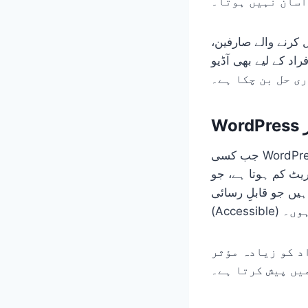
آسان نہیں ہوتا۔
 کرنے والے صارفین،
اد کے لیے بھی آڈیو
ی حل بن چکا ہے۔
جب کسی WordPress ویب سائٹ پر اردو مواد کو آڈیو میں تبدیل کرنے کی سہولت دی جاتی ہے تو
 ہوتا ہے، جو SEO کے
یں جو قابلِ رسائی
Accessibl) ہوں۔
د کو زیادہ مؤثر
یں پیش کرتا ہے۔