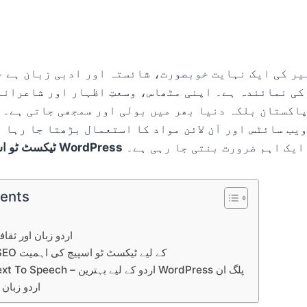
یر کی ایک نہایت خوبصورت، شائستہ اور ادبی زبان ہے ج
کی نمائندہ ہے۔ اپنی مٹھاس، وسعتِ اظہار اور شاعرانہ
پاکستان بلکہ دنیا بھر میں بولی اور سمجھی جاتی ہے۔ 
یب سائٹس اور آن لائن مواد کا استعمال بڑھتا جا رہا 
ایک اہم ضرورت بنتی جا رہی ہے۔
ٹیکسٹ ٹو اسپیچ ٹیکنالوجی برائے WordPress
tents
اردو زبان اور ثقا
WordPress اور SEO کے لیے ٹیکسٹ ٹو اسپیچ کی اہمیت
Reinvent WP Text To Speech – اردو کے لیے بہترین WordPress پلگ ان
اردو زبان