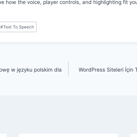
e how the voice, player controls, and highlighting fit yo
#
Text To Speech
owę w języku polskim dla
WordPress Siteleri İçin