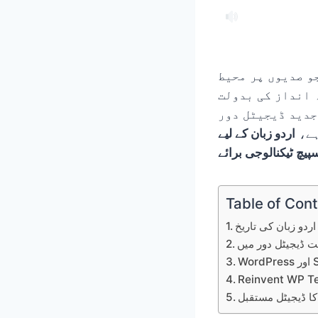
و صدیوں پر محیط
 انداز کی بدولت
جدید ڈیجیٹل دور
ہے،
اردو زبان کے لیے
Table of Con
اردو زبان کی تاریخ
فت ڈیجیٹل دور میں
 کا ڈیجیٹل مستقبل