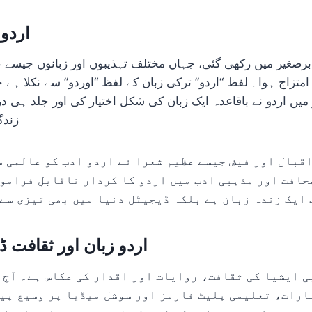
اردو 
د برصغیر میں رکھی گئی، جہاں مختلف تہذیبوں اور زبانوں جیسے
متزاج ہوا۔ لفظ “اردو” ترکی زبان کے لفظ “اوردو” سے نکلا ہ
میں اردو نے باقاعدہ ایک زبان کی شکل اختیار کی اور جلد ہی در
زندگ
قبال اور فیض جیسے عظیم شعرا نے اردو ادب کو عالمی س
حافت اور مذہبی ادب میں اردو کا کردار ناقابلِ فراموش
 ایک زندہ زبان ہے بلکہ ڈیجیٹل دنیا میں بھی تیزی سے 
اردو زبان اور ثقافت ڈ
ی ایشیا کی ثقافت، روایات اور اقدار کی عکاس ہے۔ آج 
خبارات، تعلیمی پلیٹ فارمز اور سوشل میڈیا پر وسیع پی