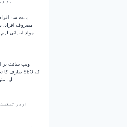
ہو رہ
بہت سے افراد 
مصروف افراد، یا
مواد انتہائی اہ
صارف کا تجر
لیے مث
اردو ٹیکسٹ 