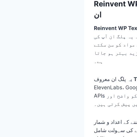
یے بہترین WordPress پلگ
ان
Reinvent WP Tex
یہ پلگ ان آپ کی
مواد کو سن سکتے
ید بہتر ہو جاتا
ہے۔
T
یہ پلگ ان معروف
Microsoft Azu شامل ہیں۔ ان
APIs کی مدد سے اعلیٰ معیار کی نیورل آوازیں حاصل ہوتی ہیں جو اردو مواد کو واضح اور
ں پیش کرتی ہیں۔
مار (Analytics)، مشکل
رنے کی سہولت شامل