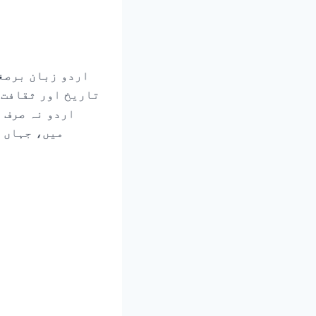
اردو زبان برصغ
تاریخ اور ثقافت 
اردو نہ صرف 
میں، جہاں و