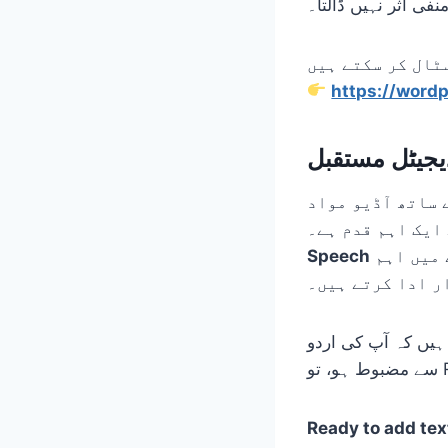
نفی اثر نہیں ڈالتا۔
https://wordp
ڈیجیٹل مستقبل
 ساتھ آڈیو مواد
جیسے پلگ ان اردو زبان کو جدید ٹیکنالوجی کے ساتھ ہم آہنگ کرنے میں اہم
Speech
ر ادا کرتے ہیں۔
Wor ویب سائٹ زیادہ قابلِ رسائی، جدید اور SEO کے لحاظ
Ready to add tex