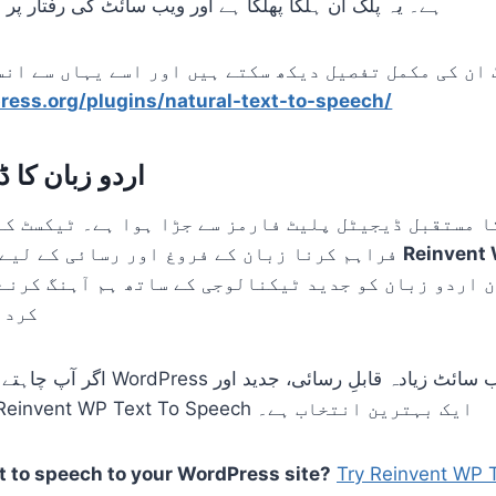
ہے۔ یہ پلگ ان ہلکا پھلکا ہے اور ویب سائٹ کی رفتار پر م
ress.org/plugins/natural-text-to-speech/
اردو زبان کا 
ا مستقبل ڈیجیٹل پلیٹ فارمز سے جڑا ہوا ہے۔ ٹیکسٹ کے
Reinvent 
فراہم کرنا زبان کے فروغ اور رسائی کے لیے ایک اہم قدم ہے۔
کردا
اگر آپ چاہتے ہیں کہ آپ کی اردو dPress
سے مضبوط ہو، تو Reinvent WP Text To Speech ایک بہترین انتخاب ہے۔
t to speech to your WordPress site?
Try Reinvent WP 