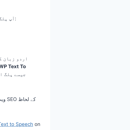
آپ پلگ ان کی مکمل تفصیل دیکھ سکتے ہیں اور اسے یہاں سے انسٹال کر سکتے ہیں:
اردو زبان ک
WP Text To
Text to Speech
on