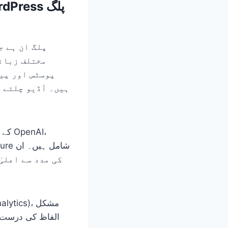
مختلف زبانو
پوسٹس اور پیج
ہیں۔ آڈیو چلتے و
الفاظ کی درست ا