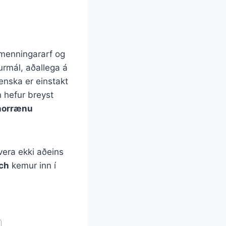
 menningararf og
rmál, aðallega á
enska er einstakt
 hefur breyst
nnorrænu
 vera ekki aðeins
ch
kemur inn í