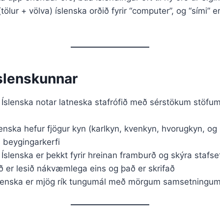
tölur + völva) íslenska orðið fyrir “computer”, og “sími” er 
íslenskunnar
Íslenska notar latneska stafrófið með sérstökum stöfum: á,
enska hefur fjögur kyn (karlkyn, kvenkyn, hvorugkyn, og 
a beygingarkerfi
Íslenska er þekkt fyrir hreinan framburð og skýra stafs
ð er lesið nákvæmlega eins og það er skrifað
lenska er mjög rík tungumál með mörgum samsetningu