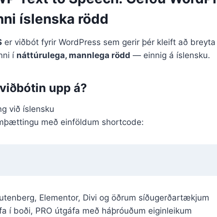
nni íslenska rödd
S
er viðbót fyrir WordPress sem gerir þér kleift að breyt
nni í
náttúrulega, mannlega rödd
— einnig á íslensku.
viðbótin upp á?
ng við íslensku
mþættingu með einföldum shortcode:
utenberg, Elementor, Divi og öðrum síðugerðartækjum
fa í boði, PRO útgáfa með háþróuðum eiginleikum