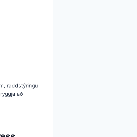
um, raddstýringu
tryggja að
ress