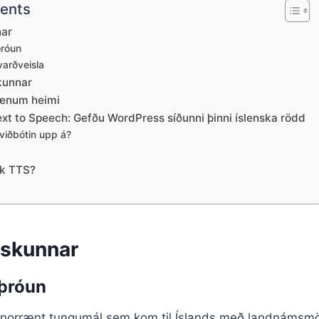
tents
nar
þróun
varðveisla
kunnar
frænum heimi
xt to Speech: Gefðu WordPress síðunni þinni íslenska rödd
viðbótin upp á?
sk TTS?
nskunnar
 þróun
urnorrænt tungumál sem kom til Íslands með landnáms