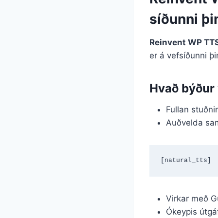
síðunni þi
Reinvent WP TT
er á vefsíðunni þi
Hvað býður 
Fullan stuðni
Auðvelda sa
[natural_tts]
Virkar með G
Ókeypis útgá