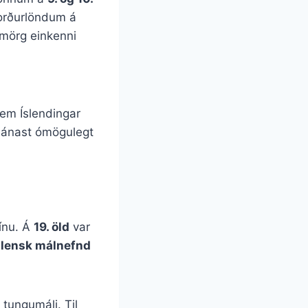
Norðurlöndum á
 mörg einkenni
em Íslendingar
 nánast ómögulegt
sínu. Á
19. öld
var
slensk málnefnd
 tungumáli. Til