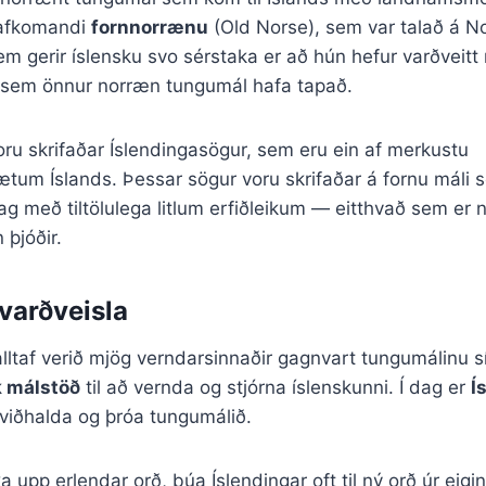
 afkomandi
fornnorrænu
(Old Norse), sem var talað á 
em gerir íslensku svo sérstaka er að hún hefur varðveitt
sem önnur norræn tungumál hafa tapað.
ru skrifaðar Íslendingasögur, sem eru ein af merkustu
um Íslands. Þessar sögur voru skrifaðar á fornu máli s
dag með tiltölulega litlum erfiðleikum — eitthvað sem er
 þjóðir.
varðveisla
alltaf verið mjög verndarsinnaðir gagnvart tungumálinu 
k málstöð
til að vernda og stjórna íslenskunni. Í dag er
Í
ð viðhalda og þróa tungumálið.
a upp erlendar orð, búa Íslendingar oft til ný orð úr eigin