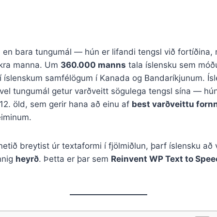
 en bara tungumál — hún er lifandi tengsl við fortíðina,
nskra manna. Um
360.000 manns
tala íslensku sem móðu
g í íslenskum samfélögum í Kanada og Bandaríkjunum. Ísl
el tungumál getur varðveitt sögulega tengsl sína — hún
 12. öld, sem gerir hana að einu af
best varðveittu for
eiminum.
netið breytist úr textaformi í fjölmiðlun, þarf íslensku að
nnig
heyrð
. Þetta er þar sem
Reinvent WP Text to Spee