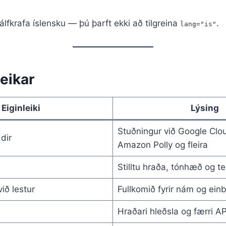
jálfkrafa íslensku — þú þarft ekki að tilgreina
.
lang="is"
eikar
Eiginleiki
Lýsing
Stuðningur við Google Clo
dir
Amazon Polly og fleira
Stilltu hraða, tónhæð og t
ið lestur
Fullkomið fyrir nám og einb
Hraðari hleðsla og færri API