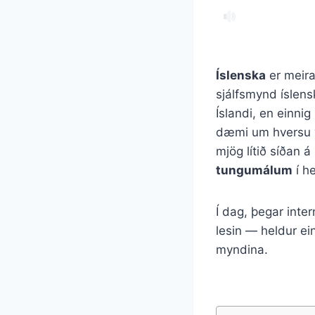
Íslenska
er meira
sjálfsmynd ísle
Íslandi, en einni
dæmi um hversu v
mjög lítið síðan á
tungumálum
í h
Í dag, þegar inter
lesin — heldur ei
myndina.