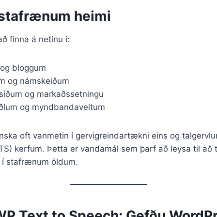
í stafrænum heimi
að finna á netinu í:
 og bloggum
m og námskeiðum
fsíðum og markaðssetningu
ðlum og myndbandaveitum
enska oft vanmetin í gervigreindartækni eins og talgervl
(TTS) kerfum. Þetta er vandamál sem þarf að leysa til að 
am í stafrænum öldum.
WP Text to Speech: Gefðu WordP