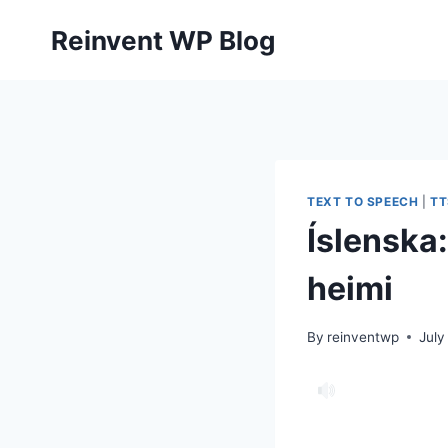
Skip
Reinvent WP Blog
to
content
TEXT TO SPEECH
|
TT
Íslenska
heimi
By
reinventwp
July