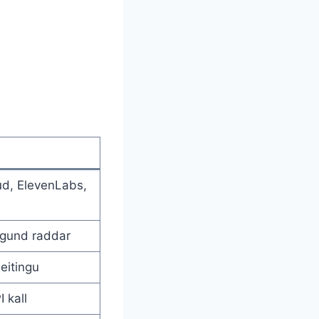
ud, ElevenLabs,
egund raddar
eitingu
 kall