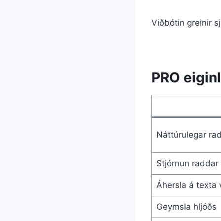
Viðbótin greinir s
PRO eiginl
Náttúrulegar rad
Stjórnun raddar
Áhersla á texta v
Geymsla hljóðs