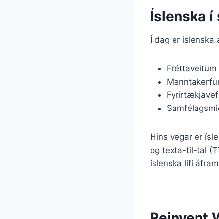
Íslenska 
Í dag er íslenska 
Fréttaveitum
Menntakerfu
Fyrirtækjave
Samfélagsmi
Hins vegar er ísl
og texta-til-tal 
íslenska lifi áfr
Reinvent 