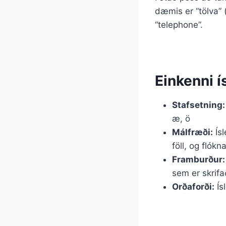
dæmis er “tölva” (
“telephone”.
Einkenni 
Stafsetning:
æ, ö
Málfræði:
Ísl
föll, og flókn
Framburður:
sem er skrifa
Orðaforði:
Ís