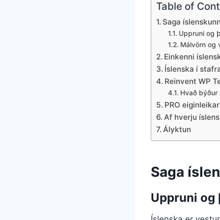
Table of Con
Saga íslenskun
Uppruni og 
Málvörn og 
Einkenni íslens
Íslenska í sta
Reinvent WP Te
Hvað býður 
PRO eiginleikar
Af hverju íslen
Ályktun
Saga ísle
Uppruni og
Íslenska er vest