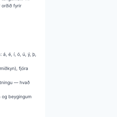
orðið fyrir
 é, í, ó, ú, ý, þ,
miðkyn), fjóra
etningu — hvað
m og beygingum