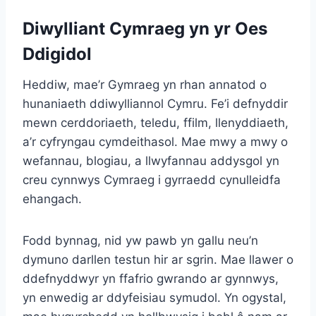
Diwylliant Cymraeg yn yr Oes
Ddigidol
Heddiw, mae’r Gymraeg yn rhan annatod o
hunaniaeth ddiwylliannol Cymru. Fe’i defnyddir
mewn cerddoriaeth, teledu, ffilm, llenyddiaeth,
a’r cyfryngau cymdeithasol. Mae mwy a mwy o
wefannau, blogiau, a llwyfannau addysgol yn
creu cynnwys Cymraeg i gyrraedd cynulleidfa
ehangach.
Fodd bynnag, nid yw pawb yn gallu neu’n
dymuno darllen testun hir ar sgrin. Mae llawer o
ddefnyddwyr yn ffafrio gwrando ar gynnwys,
yn enwedig ar ddyfeisiau symudol. Yn ogystal,