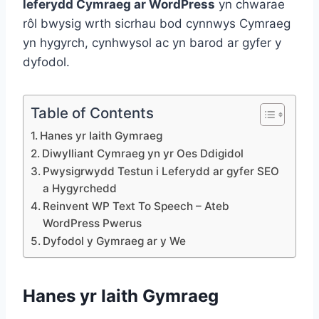
leferydd Cymraeg ar WordPress
yn chwarae
rôl bwysig wrth sicrhau bod cynnwys Cymraeg
yn hygyrch, cynhwysol ac yn barod ar gyfer y
dyfodol.
Table of Contents
Hanes yr Iaith Gymraeg
Diwylliant Cymraeg yn yr Oes Ddigidol
Pwysigrwydd Testun i Leferydd ar gyfer SEO
a Hygyrchedd
Reinvent WP Text To Speech – Ateb
WordPress Pwerus
Dyfodol y Gymraeg ar y We
Hanes yr Iaith Gymraeg