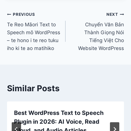
Post
PREVIOUS
NEXT
Te Reo Māori Text to
Chuyển Văn Bản
navigation
Speech mō WordPress
Thành Giọng Nói
– te hono i te reo tuku
Tiếng Việt Cho
iho ki te ao matihiko
Website WordPress
Similar Posts
Best WordPress Text to Speech
Plugin in 2026: AI Voice, Read
Aloud, and Audio Articles