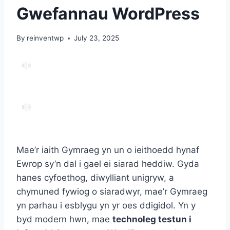
Gwefannau WordPress
By
reinventwp
July 23, 2025
Mae’r iaith Gymraeg yn un o ieithoedd hynaf
Ewrop sy’n dal i gael ei siarad heddiw. Gyda
hanes cyfoethog, diwylliant unigryw, a
chymuned fywiog o siaradwyr, mae’r Gymraeg
yn parhau i esblygu yn yr oes ddigidol. Yn y
byd modern hwn, mae
technoleg testun i