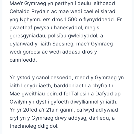
Mae’r Gymraeg yn perthyn i deulu ieithoedd
Celtaidd Prydain ac mae wedi cael ei siarad
yng Nghymru ers dros 1,500 o flynyddoedd. Er
gwaethaf pwysau hanesyddol, megis
goresgyniadau, polisïau gwleidyddol, a
dylanwad yr iaith Saesneg, mae’r Gymraeg
wedi goroesi ac wedi addasu dros y
canrifoedd.
Yn ystod y canol oesoedd, roedd y Gymraeg yn
iaith llenyddiaeth, barddoniaeth a chyfraith.
Mae gweithiau beirdd fel Taliesin a Dafydd ap
Gwilym yn dyst i gyfoeth diwylliannol yr iaith.
Yn yr 20fed a’r 21ain ganrif, cafwyd adfywiad
cryf yn y Gymraeg drwy addysg, darlledu, a
thechnoleg ddigidol.