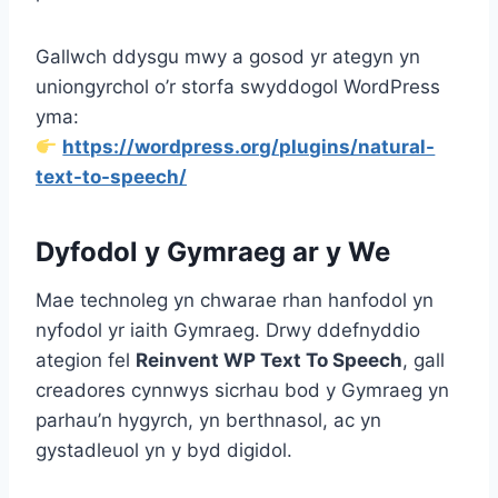
Gallwch ddysgu mwy a gosod yr ategyn yn
uniongyrchol o’r storfa swyddogol WordPress
yma:
https://wordpress.org/plugins/natural-
text-to-speech/
Dyfodol y Gymraeg ar y We
Mae technoleg yn chwarae rhan hanfodol yn
nyfodol yr iaith Gymraeg. Drwy ddefnyddio
ategion fel
Reinvent WP Text To Speech
, gall
creadores cynnwys sicrhau bod y Gymraeg yn
parhau’n hygyrch, yn berthnasol, ac yn
gystadleuol yn y byd digidol.