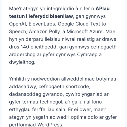
Mae’r ategyn yn integreiddio â nifer o
APIau
testun i leferydd blaenllaw
, gan gynnwys
OpenAI, ElevenLabs, Google Cloud Text to
Speech, Amazon Polly, a Microsoft Azure. Mae
hyn yn darparu lleisiau niwral realistig ar draws
dros 140 o ieithoedd, gan gynnwys cefnogaeth
ardderchog ar gyfer cynnwys Cymraeg a
dwyieithog.
Ymhlith y nodweddion allweddol mae botymau
addasadwy, cefnogaeth shortcode,
dadansoddeg gwrando, cywiro ynganiad ar
gyfer termau technegol, a’r gallu i allforio
erthyglau fel ffeiliau sain. Er ei bwer, mae’r
ategyn yn ysgafn ac wedi’i optimeiddio ar gyfer
perfformiad WordPress.