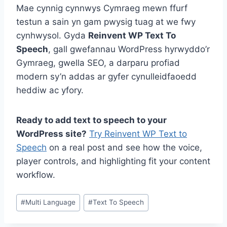
Mae cynnig cynnwys Cymraeg mewn ffurf
testun a sain yn gam pwysig tuag at we fwy
cynhwysol. Gyda
Reinvent WP Text To
Speech
, gall gwefannau WordPress hyrwyddo’r
Gymraeg, gwella SEO, a darparu profiad
modern sy’n addas ar gyfer cynulleidfaoedd
heddiw ac yfory.
Ready to add text to speech to your
WordPress site?
Try Reinvent WP Text to
Speech
on a real post and see how the voice,
player controls, and highlighting fit your content
workflow.
Post
#
Multi Language
#
Text To Speech
Tags: