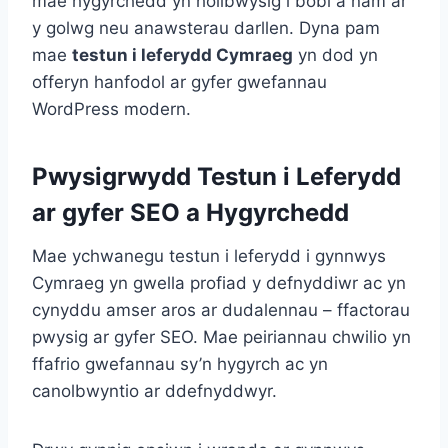
mae hygyrchedd yn hollbwysig i bobl â nam ar
y golwg neu anawsterau darllen. Dyna pam
mae
testun i leferydd Cymraeg
yn dod yn
offeryn hanfodol ar gyfer gwefannau
WordPress modern.
Pwysigrwydd Testun i Leferydd
ar gyfer SEO a Hygyrchedd
Mae ychwanegu testun i leferydd i gynnwys
Cymraeg yn gwella profiad y defnyddiwr ac yn
cynyddu amser aros ar dudalennau – ffactorau
pwysig ar gyfer SEO. Mae peiriannau chwilio yn
ffafrio gwefannau sy’n hygyrch ac yn
canolbwyntio ar ddefnyddwyr.