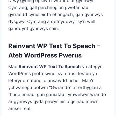
Drwy gynnig opsiwn i wrando ar gynnwys
Cymraeg, gall perchnogion gwefannau
gyrraedd cynulleidfa ehangach, gan gynnwys
dysgwyr Cymraeg a defnyddwyr sy’n well
ganddynt gynnwys sain.
Reinvent WP Text To Speech –
Ateb WordPress Pwerus
Mae
Reinvent WP Text To Speech
yn ategyn
WordPress proffesiynol sy’n trosi testun yn
leferydd naturiol o ansawdd uchel. Mae’n
ychwanegu botwm “Gwrando” at erthyglau a
thudalennau, gan ganiatáu i ymwelwyr wrando
ar gynnwys gyda phwysleisio geiriau mewn
amser real.